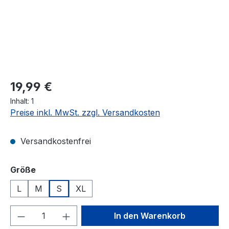
Regulärer Preis:
19,99 €
Inhalt:
1
Preise inkl. MwSt. zzgl. Versandkosten
Versandkostenfrei
auswählen
Größe
L
M
S
XL
Produkt Anzahl: Gib den gewünschten We
In den Warenkorb