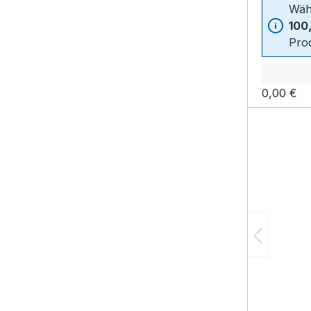
Wäh
100
Prod
0,00 €