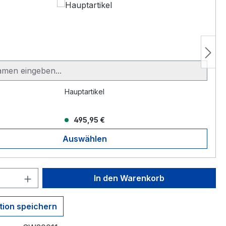
Hauptartikel
495,95 €
Auswählen
 Anzahl: Gib den gewünschten Wert ein 
In den Warenkorb
tion speichern