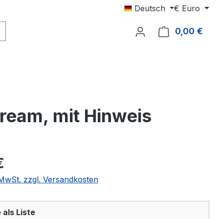
Deutsch
€
Euro
0,00 €
Ware
tream, mit Hinweis
€
. MwSt. zzgl. Versandkosten
 als Liste