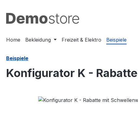
m Hauptinhalt springen
Zur Suche springen
Zur Hauptnavigation springen
Home
Bekleidung
Freizeit & Elektro
Beispiele
Beispiele
Konfigurator K - Rabatt
Bildergalerie überspringen